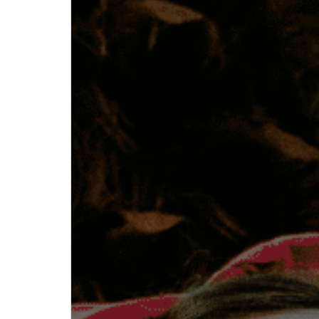
Recenziile
angajațiilor
!