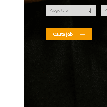
Alege țara
A
Caută job