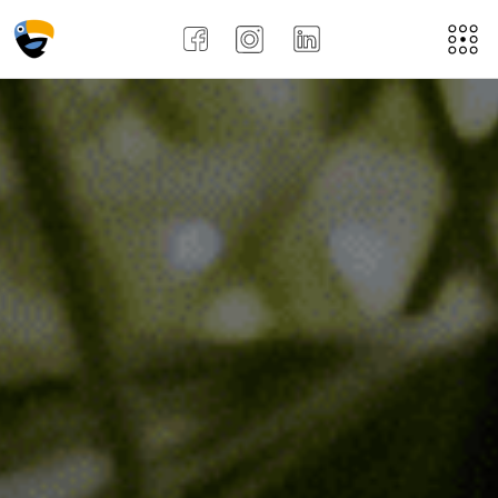
Acasă
Despre noi
Aplică aici
Job-uri
Noi
Recenziile angajațiilor !