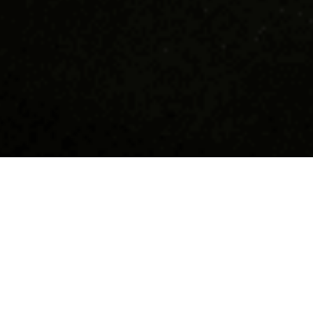
Devino supererou în
Hai să n
Tucano!
Suntem cea m
coffee shop-
Dacă îți dorești să faci parte dintr-o
10 ani răspâ
comunitate tânără, friendly, funny,