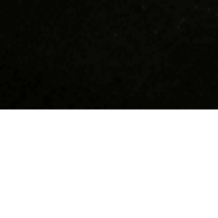
Devino supererou în
Hai să n
Tucano!
Suntem cea m
coffee shop-
Dacă îți dorești să faci parte dintr-o
10 ani răspâ
comunitate tânără, friendly, funny,