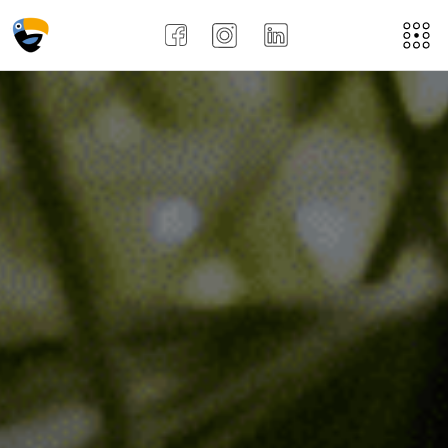
Acasă
Despre noi
Aplică aici
Job-uri
Noi
Recenziile angajațiilor !