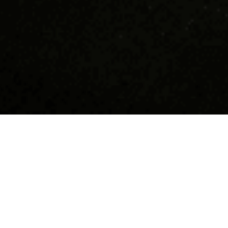
Devino supererou în
Hai să n
Tucano!
Suntem cea m
coffee shop-
Dacă îți dorești să faci parte dintr-o
10 ani răspâ
comunitate tânără, friendly, funny,