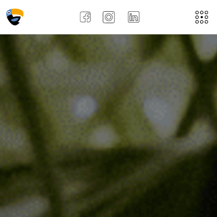
Acasă
Despre noi
Aplică aici
Job-uri
Noi
Recenziile angajațiilor !