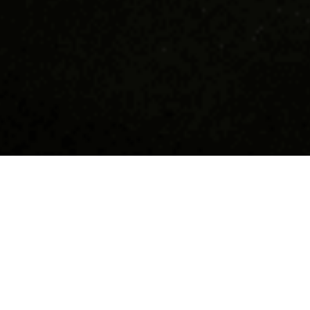
Devino supererou în
Hai să n
Tucano!
Suntem cea m
coffee shop-
Dacă îți dorești să faci parte dintr-o
10 ani răspâ
comunitate tânără, friendly, funny,