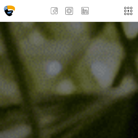
Acasă
Despre noi
Aplică aici
Job-uri
Noi
Recenziile angajațiilor !