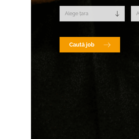
Alege țara
A
Caută job