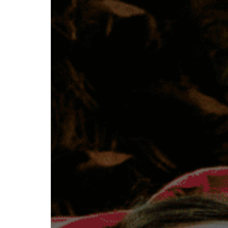
Recenziile
angajațiilor
!