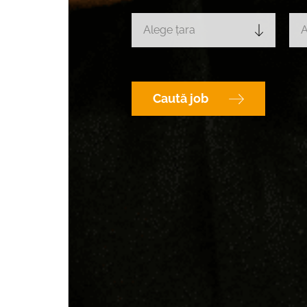
Alege țara
A
Caută job