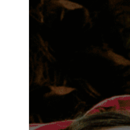
Recenziile
angajațiilor
!