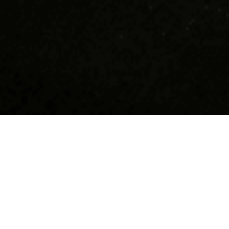
Devino supererou în
Hai să n
Tucano!
Suntem cea m
coffee shop-
Dacă îți dorești să faci parte dintr-o
10 ani răspâ
comunitate tânără, friendly, funny,