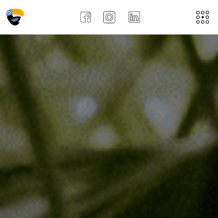
Acasă
Despre noi
Aplică aici
Job-uri
Noi
Recenziile angajațiilor !