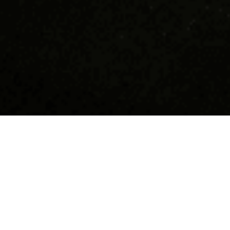
Devino supererou în
Hai să n
Tucano!
Suntem cea m
coffee shop-
Dacă îți dorești să faci parte dintr-o
10 ani răspâ
comunitate tânără, friendly, funny,