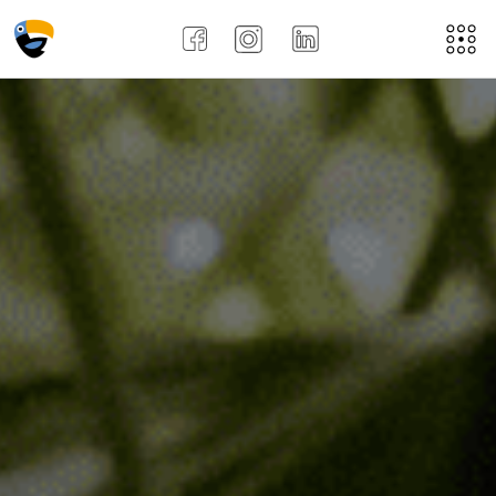
Acasă
Despre noi
Aplică aici
Job-uri
Noi
Recenziile angajațiilor !