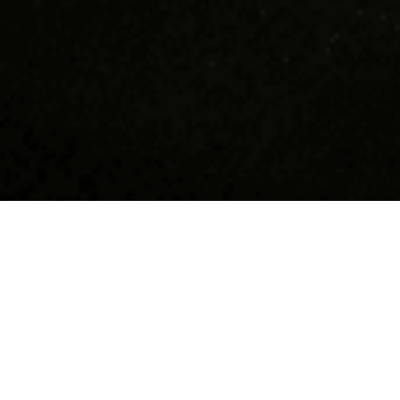
Devino supererou în
Hai să n
Tucano!
Suntem cea m
coffee shop-
Dacă îți dorești să faci parte dintr-o
10 ani răspâ
comunitate tânără, friendly, funny,