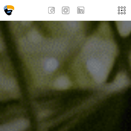
Acasă
Despre noi
Aplică aici
Job-uri
Noi
Recenziile angajațiilor !