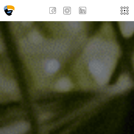
Acasă
Despre noi
Aplică aici
Job-uri
Noi
Recenziile angajațiilor !