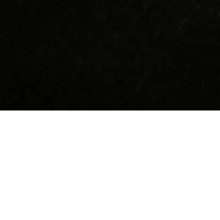
Devino supererou în
Hai să n
Tucano!
Suntem cea m
coffee shop-
Dacă îți dorești să faci parte dintr-o
10 ani răspâ
comunitate tânără, friendly, funny,