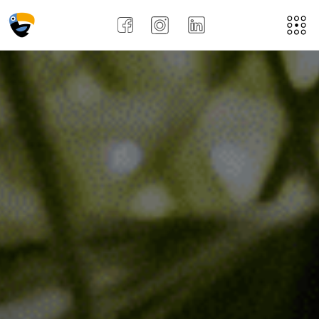
Acasă
Despre noi
Aplică aici
Job-uri
Noi
Recenziile angajațiilor !