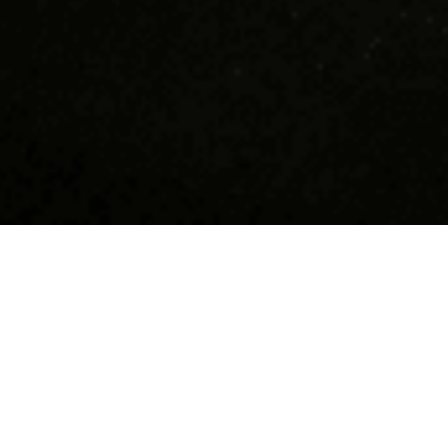
Devino supererou în
Hai să n
Tucano!
Suntem cea m
coffee shop-
Dacă îți dorești să faci parte dintr-o
10 ani răspâ
comunitate tânără, friendly, funny,