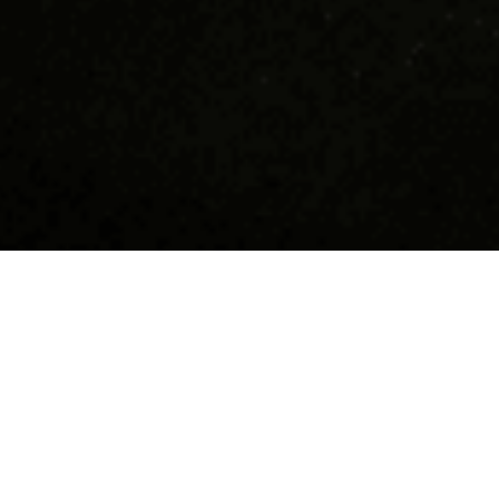
Devino supererou în
Hai să n
Tucano!
Suntem cea m
coffee shop-
Dacă îți dorești să faci parte dintr-o
10 ani răspâ
comunitate tânără, friendly, funny,