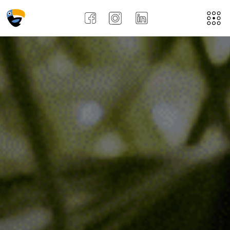
Acasă
Despre noi
Aplică aici
Job-uri
Noi
Recenziile angajațiilor !