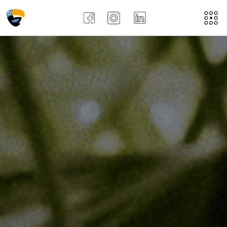
Acasă
Despre noi
Aplică aici
Job-uri
Noi
Recenziile angajațiilor !