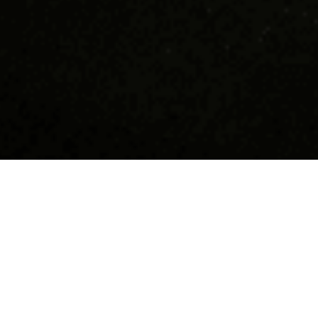
Devino supererou în
Hai să n
Tucano!
Suntem cea m
coffee shop-
Dacă îți dorești să faci parte dintr-o
10 ani răspâ
comunitate tânără, friendly, funny,